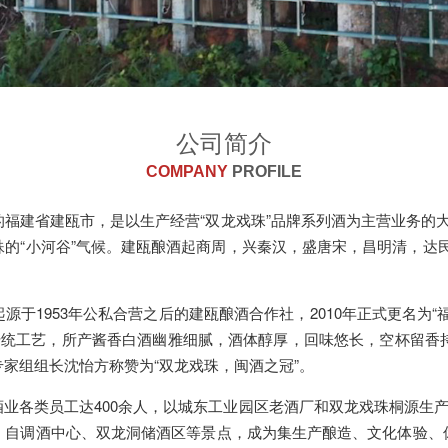
公司简介
COMPANY
PROFILE
建省建瓯市，是以生产经营“双龙戏珠”品牌系列酒为主营业务的大型
的“小河谷”气候。建瓯酿酒起商周，兴秦汉，盛唐宋，昌明清，达
1953年公私合营之后的建瓯酿酒合作社，2010年正式更名为“
酵传统工艺，所产酱香白酒幽雅细腻，酒体醇厚，回味悠长，空杯留香持
家组组长沈怡方称赞为“双龙戏珠，闽酒之冠”。
各类员工达400余人，以城东工业园区老酒厂和双龙戏珠桐源生产基
、自调酒中心、双龙洞储酒区等景点，成为集生产酿造、文化体验、