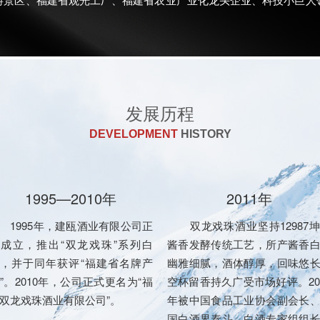
发展历程
DEVELOPMENT
HISTORY
1995—2010年
2011年
995年，建瓯酒业有限公司正
双龙戏珠酒业坚持12987
成立，推出“双龙戏珠”系列白
酱香发酵传统工艺，所产酱香
，并于同年获评“福建省名牌产
幽雅细腻，酒体醇厚，回味悠
”。2010年，公司正式更名为“福
空杯留香持久广受市场好评。20
双龙戏珠酒业有限公司”。
年被中国食品工业协会副会长
国白酒界泰斗、白酒专家组组