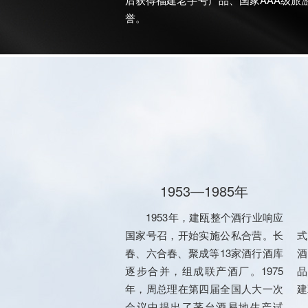
誉。
1953—1985年
1953年，建瓯整个酒行业响应
1
国家号召，开始实施公私合营。长
式
春、六合春、聚成等13家酒行酒库
酒
逐步合并，组成联产酒厂。1975
品
年，周总理在第四届全国人大一次
建
会议中提出了茅台酒易地生产试