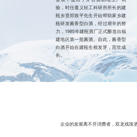
验，时任遵义轻工科研所所长的建
瓯乡贤郑致平先生开始帮助家乡建
瓯研发酱香型白酒，经过艰辛的努
力，1985年建瓯酒厂正式酿造出福
建地区第一批酱酒。自此，酱香型
白酒开始在建瓯生根发芽，茁壮成
长。
企业的发展离不开消费者，双龙戏珠